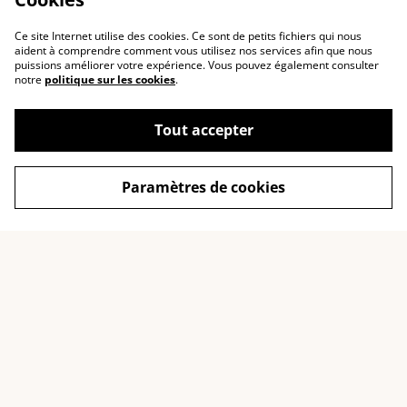
Ce site Internet utilise des cookies. Ce sont de petits fichiers qui nous
aident à comprendre comment vous utilisez nos services afin que nous
puissions améliorer votre expérience. Vous pouvez également consulter
notre
politique sur les cookies
.
A PROPOS
INFOS LEGALES
La Marque
CGV
Tout accepter
Célia Pale
Confidentialité des
donnés
Notre engagement éco-
responsable
Politique de cookies
Paramètres de cookies
Nos formations
Politique de retours
FAQ
NOUS CONTACTER
Faire un retour ?
WhatsApp
Suivre ma commande
Instagram: @tombasana
Facebook:
@tombasana.fr