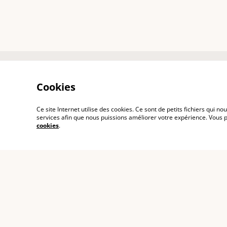
A PROPOS
Cookies
La Marque
Ce site Internet utilise des cookies. Ce sont de petits fichiers qui
Célia Pale
services afin que nous puissions améliorer votre expérience. Vous
Notre engagement 
cookies
.
responsable
Nos formations
© 2026
TOMBASANA