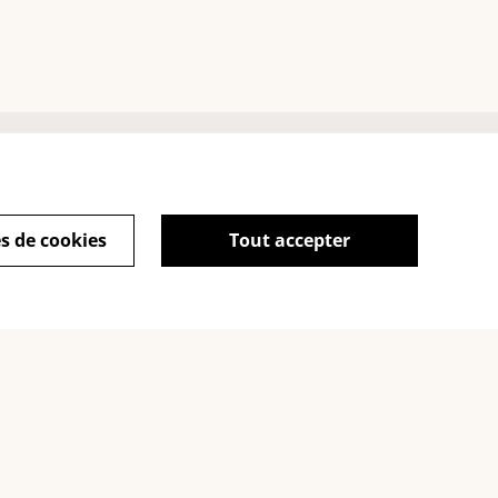
S CONTACTER
sApp
s de cookies
Tout accepter
agram: @tombasana
book:
basana.fr
powered by