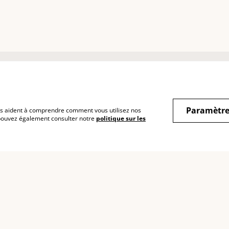
INFOS LEGALES
FAQ
NOU
CGV
Faire un retour ?
What
Paramètre
 nous aident à comprendre comment vous utilisez nos
Confidentialité des
Suivre ma commande
Inst
 pouvez également consulter notre
politique sur les
donnés
éco-
Face
Politique de cookies
@tom
Politique de retours