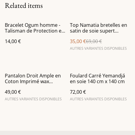
Related items
%
Bracelet Ogum homme -
Top Namatia bretelles en
Talisman de Protection et
satin de soie supert
ouverture des chemins
confortabla
14,00 €
35,00 €
69,00 €
AUTRES VARIANTES DISPONIBLES
Pantalon Droit Ample en
Foulard Carré Yemandjá
Coton Imprimé wax
en soie 140 cm x 140 cm
Chocolat et Miel
49,00 €
72,00 €
AUTRES VARIANTES DISPONIBLES
AUTRES VARIANTES DISPONIBLES