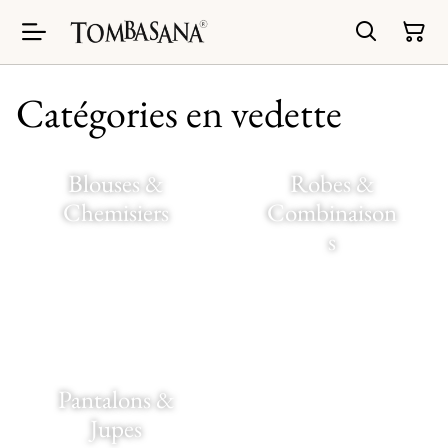
Catégories en vedette
Blouses &
Robes &
Chemisiers
Combinaison
s
Pantalons &
Jupes