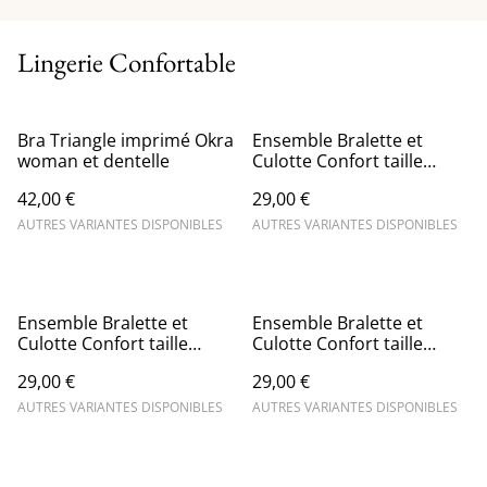
Lingerie Confortable
Bra Triangle imprimé Okra
Ensemble Bralette et
woman et dentelle
Culotte Confort taille
haute en vert pomme
42,00 €
29,00 €
AUTRES VARIANTES DISPONIBLES
AUTRES VARIANTES DISPONIBLES
Ensemble Bralette et
Ensemble Bralette et
Culotte Confort taille
Culotte Confort taille
haute en Orange
haute imprimé Tsaka
29,00 €
29,00 €
orange
AUTRES VARIANTES DISPONIBLES
AUTRES VARIANTES DISPONIBLES