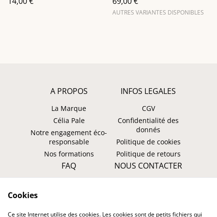
14,00 €
69,00 €
AUTRES VARIANTES DISPONIBLES
A PROPOS
INFOS LEGALES
La Marque
CGV
Célia Pale
Confidentialité des
donnés
Notre engagement éco-
responsable
Politique de cookies
Nos formations
Politique de retours
FAQ
NOUS CONTACTER
Faire un retour ?
WhatsApp
Cookies
Suivre ma commande
Instagram: @tombasana
Facebook:
Ce site Internet utilise des cookies. Les cookies sont de petits fichiers qui
@tombasana.fr