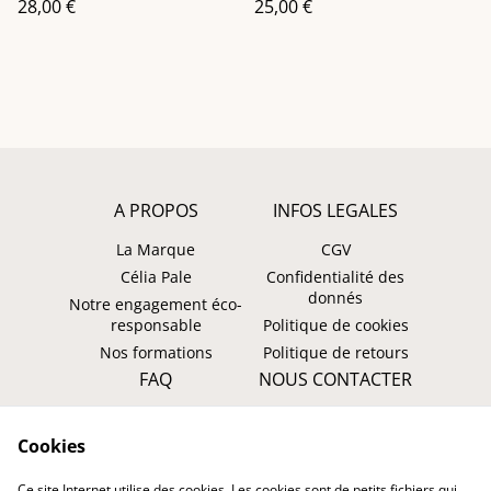
28,00 €
25,00 €
A PROPOS
INFOS LEGALES
La Marque
CGV
Célia Pale
Confidentialité des
donnés
Notre engagement éco-
responsable
Politique de cookies
Nos formations
Politique de retours
FAQ
NOUS CONTACTER
Faire un retour ?
WhatsApp
Cookies
Suivre ma commande
Instagram: @tombasana
Facebook:
Ce site Internet utilise des cookies. Les cookies sont de petits fichiers qui