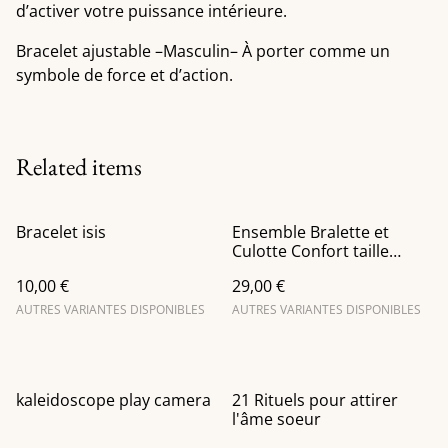
d’activer votre puissance intérieure.
Bracelet ajustable –Masculin– À porter comme un
symbole de force et d’action.
Related items
Bracelet isis
Ensemble Bralette et
Culotte Confort taille
haute imprimé Tsaka
10,00 €
29,00 €
Turquoise
AUTRES VARIANTES DISPONIBLES
AUTRES VARIANTES DISPONIBLES
kaleidoscope play camera
21 Rituels pour attirer
l'âme soeur