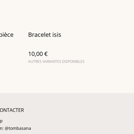
pièce
Bracelet isis
10,00 €
AUTRES VARIANTES DISPONIBLES
ONTACTER
pp
am: @tombasana