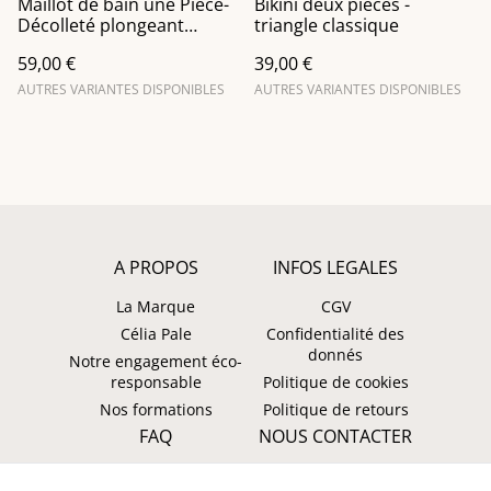
Maillot de bain une Pièce-
Bikini deux pièces -
Décolleté plongeant
triangle classique
imprimé Tsaka orange
59,00 €
39,00 €
AUTRES VARIANTES DISPONIBLES
AUTRES VARIANTES DISPONIBLES
A PROPOS
INFOS LEGALES
La Marque
CGV
Célia Pale
Confidentialité des
donnés
Notre engagement éco-
responsable
Politique de cookies
Nos formations
Politique de retours
FAQ
NOUS CONTACTER
Faire un retour ?
WhatsApp