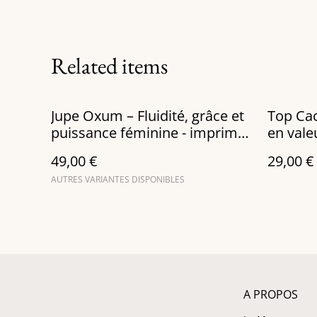
Related items
Jupe Oxum – Fluidité, grâce et
Top Cac
puissance féminine - imprimé
en vale
cajou mur
morpho
49,00 €
29,00 €
AUTRES VARIANTES DISPONIBLES
A PROPOS