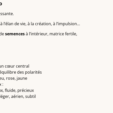
o
ssante.
 à l’élan de vie, à la création, à l’impulsion…
 de
semences
à l’intérieur, matrice fertile,
un cœur central
quilibre des polarités
eu, rose, jaune
 :
x, fluide, précieux
léger, aérien, subtil