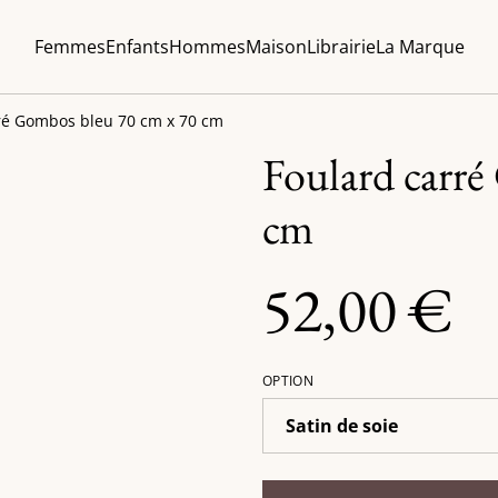
Femmes
Enfants
Hommes
Maison
Librairie
La Marque
ré Gombos bleu 70 cm x 70 cm
Foulard carr
cm
52,00 €
OPTION