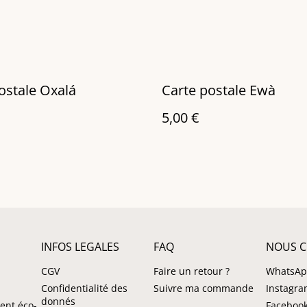
Carte postale Oxalá
Carte postale Ewà
5,00 €
INFOS LEGALES
FAQ
NOUS C
CGV
Faire un retour ?
WhatsA
Confidentialité des
Suivre ma commande
Instagr
donnés
ent éco-
Facebook