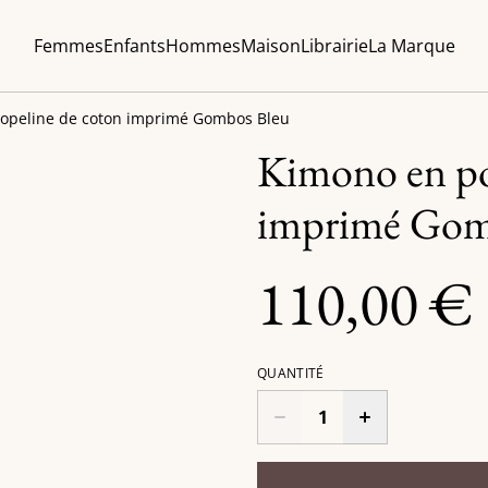
Femmes
Enfants
Hommes
Maison
Librairie
La Marque
opeline de coton imprimé Gombos Bleu
Kimono en po
imprimé Gom
110,00 €
QUANTITÉ