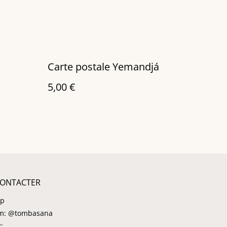
Carte postale Yemandjá
5,00 €
ONTACTER
pp
am: @tombasana
: