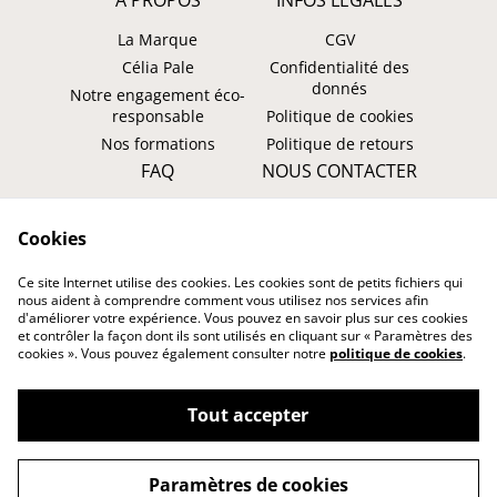
A PROPOS
INFOS LEGALES
La Marque
CGV
Célia Pale
Confidentialité des
donnés
Notre engagement éco-
responsable
Politique de cookies
Nos formations
Politique de retours
FAQ
NOUS CONTACTER
Faire un retour ?
WhatsApp
Cookies
Suivre ma commande
Instagram: @tombasana
Facebook:
Ce site Internet utilise des cookies. Les cookies sont de petits fichiers qui
@tombasana.fr
nous aident à comprendre comment vous utilisez nos services afin
d'améliorer votre expérience. Vous pouvez en savoir plus sur ces cookies
et contrôler la façon dont ils sont utilisés en cliquant sur « Paramètres des
cookies ». Vous pouvez également consulter notre
politique de cookies
.
Tout accepter
©
2026
TOMBASANA
Paramètres de cookies