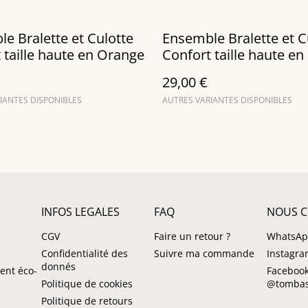
e Bralette et Culotte
Ensemble Bralette et C
 taille haute en Orange
Confort taille haute en
29,00 €
IANTES DISPONIBLES
AUTRES VARIANTES DISPONIBLES
INFOS LEGALES
FAQ
NOUS C
CGV
Faire un retour ?
WhatsA
Confidentialité des
Suivre ma commande
Instagr
donnés
ent éco-
Facebook
Politique de cookies
@tombas
Politique de retours