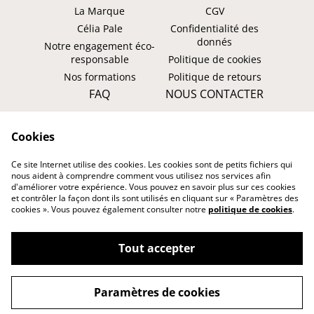
La Marque
CGV
Célia Pale
Confidentialité des
donnés
Notre engagement éco-
responsable
Politique de cookies
Nos formations
Politique de retours
FAQ
NOUS CONTACTER
Faire un retour ?
WhatsApp
Cookies
Suivre ma commande
Instagram: @tombasana
Facebook:
Ce site Internet utilise des cookies. Les cookies sont de petits fichiers qui
@tombasana.fr
nous aident à comprendre comment vous utilisez nos services afin
d'améliorer votre expérience. Vous pouvez en savoir plus sur ces cookies
et contrôler la façon dont ils sont utilisés en cliquant sur « Paramètres des
cookies ». Vous pouvez également consulter notre
politique de cookies
.
Tout accepter
©
2026
TOMBASANA
Paramètres de cookies
powered by