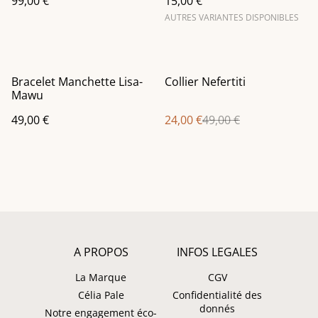
99,00 €
15,00 €
AUTRES VARIANTES DISPONIBLES
%
Bracelet Manchette Lisa-
Collier Nefertiti
Mawu
49,00 €
24,00 €
49,00 €
A PROPOS
INFOS LEGALES
La Marque
CGV
Célia Pale
Confidentialité des
donnés
Notre engagement éco-