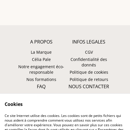
A PROPOS
INFOS LEGALES
La Marque
CGV
Célia Pale
Confidentialité des
donnés
Notre engagement éco-
responsable
Politique de cookies
Nos formations
Politique de retours
FAQ
NOUS CONTACTER
Faire un retour ?
WhatsApp
Cookies
Suivre ma commande
Instagram: @tombasana
Facebook:
Ce site Internet utilise des cookies. Les cookies sont de petits fichiers qui
@tombasana.fr
nous aident à comprendre comment vous utilisez nos services afin
d'améliorer votre expérience. Vous pouvez en savoir plus sur ces cookies
et contrôler la façon dont ils sont utilisés en cliquant sur « Paramètres des