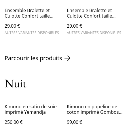
Ensemble Bralette et
Ensemble Bralette et
Culotte Confort taille
Culotte Confort taille
haute en bleu
haute imprimé Tsaka
29,00 €
29,00 €
orange
AUTRES VARIANTES DISPONIBLES
AUTRES VARIANTES DISPONIBLES
Parcourir les produits
Nuit
Kimono en satin de soie
Kimono en popeline de
imprimé Yemandja
coton imprimé Gombos
Rose
250,00 €
99,00 €