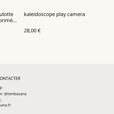
ulotte
kaleidoscope play camera
mprimé
28,00 €
ONTACTER
pp
am: @tombasana
:
ana.fr