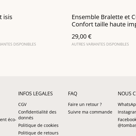
 isis
Ensemble Bralette et C
Confort taille haute i
Tsaka Turquoise
29,00 €
IANTES DISPONIBLES
AUTRES VARIANTES DISPONIBLES
INFOS LEGALES
FAQ
NOUS C
CGV
Faire un retour ?
WhatsA
Confidentialité des
Suivre ma commande
Instagr
donnés
ent éco-
Facebook
Politique de cookies
@tombas
Politique de retours