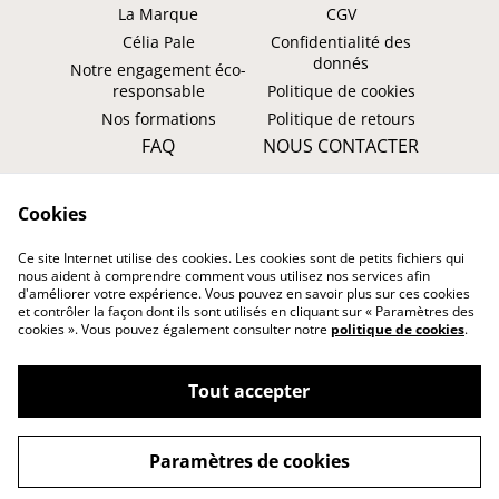
La Marque
CGV
Célia Pale
Confidentialité des
donnés
Notre engagement éco-
responsable
Politique de cookies
Nos formations
Politique de retours
FAQ
NOUS CONTACTER
Faire un retour ?
WhatsApp
Cookies
Suivre ma commande
Instagram: @tombasana
Facebook:
Ce site Internet utilise des cookies. Les cookies sont de petits fichiers qui
@tombasana.fr
nous aident à comprendre comment vous utilisez nos services afin
d'améliorer votre expérience. Vous pouvez en savoir plus sur ces cookies
et contrôler la façon dont ils sont utilisés en cliquant sur « Paramètres des
cookies ». Vous pouvez également consulter notre
politique de cookies
.
Tout accepter
©
2026
TOMBASANA
Paramètres de cookies
powered by