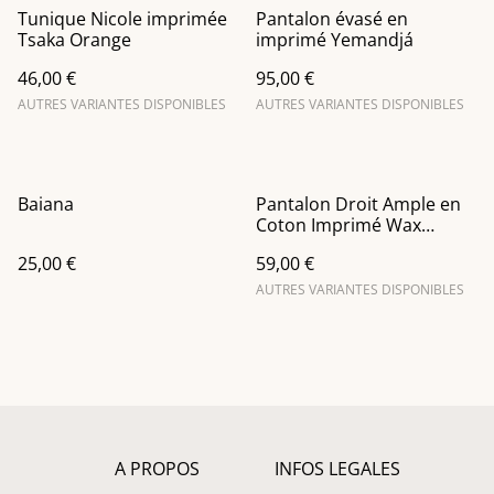
Tunique Nicole imprimée
Pantalon évasé en
Tsaka Orange
imprimé Yemandjá
46,00 €
95,00 €
AUTRES VARIANTES DISPONIBLES
AUTRES VARIANTES DISPONIBLES
Baiana
Pantalon Droit Ample en
Coton Imprimé Wax
rayures et ronds jaune et
25,00 €
59,00 €
orange
AUTRES VARIANTES DISPONIBLES
A PROPOS
INFOS LEGALES