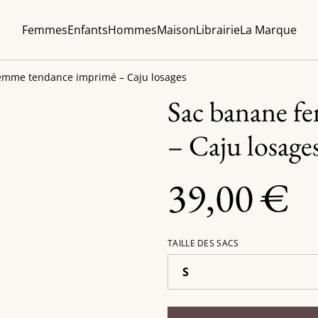
Femmes
Enfants
Hommes
Maison
Librairie
La Marque
emme tendance imprimé – Caju losages
Sac banane f
– Caju losage
39,00 €
TAILLE DES SACS