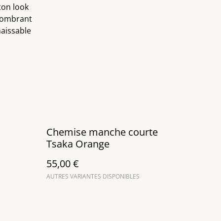
ton look
combrant
naissable
Chemise manche courte
Tsaka Orange
55,00 €
AUTRES VARIANTES DISPONIBLES