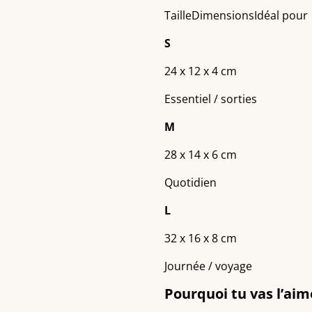
TailleDimensionsIdéal pour
S
24 x 12 x 4 cm
Essentiel / sorties
M
28 x 14 x 6 cm
Quotidien
L
32 x 16 x 8 cm
Journée / voyage
Pourquoi tu vas l’aim