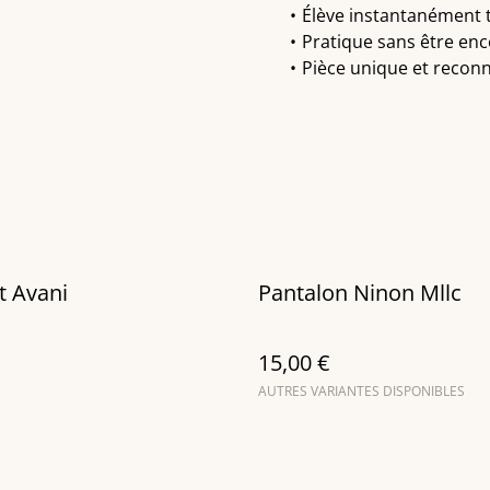
Élève instantanément 
Pratique sans être en
Pièce unique et recon
t Avani
Pantalon Ninon Mllc
15,00 €
AUTRES VARIANTES DISPONIBLES