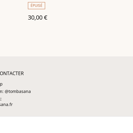
ÉPUISÉ
30,00 €
ONTACTER
pp
am: @tombasana
:
ana.fr