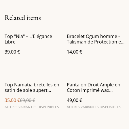
Related items
Top "Nia" – L'Élégance
Bracelet Ogum homme -
Libre
Talisman de Protection et
ouverture des chemins
39,00 €
14,00 €
%
Top Namatia bretelles en
Pantalon Droit Ample en
satin de soie supert
Coton Imprimé wax
confortabla
Chocolat et Miel
35,00 €
69,00 €
49,00 €
AUTRES VARIANTES DISPONIBLES
AUTRES VARIANTES DISPONIBLES