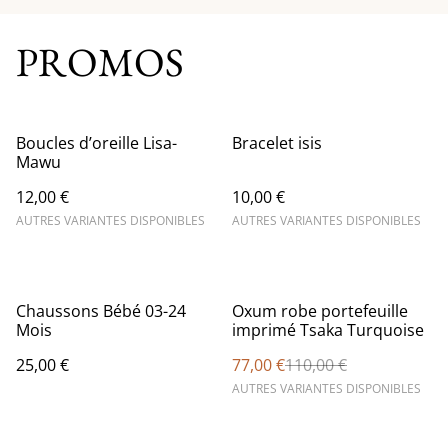
PROMOS
Boucles d’oreille Lisa-
Bracelet isis
Mawu
12,00 €
10,00 €
AUTRES VARIANTES DISPONIBLES
AUTRES VARIANTES DISPONIBLES
%
Chaussons Bébé 03-24
Oxum robe portefeuille
Mois
imprimé Tsaka Turquoise
25,00 €
77,00 €
110,00 €
AUTRES VARIANTES DISPONIBLES