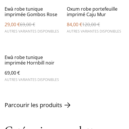
%
%
Ewà robe tunique
Oxum robe portefeuille
imprimée Gombos Rose
imprimé Caju Mur
29,00 €
69,00 €
84,00 €
120,00 €
AUTRES VARIANTES DISPONIBLES
AUTRES VARIANTES DISPONIBLES
Ewà robe tunique
imprimée Hornbill noir
69,00 €
AUTRES VARIANTES DISPONIBLES
Parcourir les produits